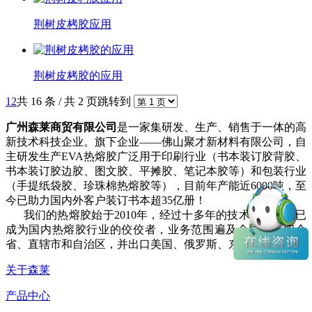
荆树皮栲胶应用
荆树皮栲胶的应用
1
2
共 16 条 / 共 2 页
跳转到
广州森莱商贸有限公司
是一家集研发、生产、销售于一体的高
新技术科技企业。旗下企业——佛山聚才新材料有限公司，自
主研发生产EVA热熔胶广泛用于印刷行业（书本装订胶背胶、
书本装订胶边胶、图文胶、平摊胶、笔记本胶等）和包装行业
（手提纸袋胶、珍珠棉热熔胶等），目前年产能近6000吨，至
今已助力国内外客户装订书本超35亿册！
我们的热熔胶始于2010年，经过十多年的技术沉淀，现已
成为国内热熔胶行业的佼佼者，业务范围遍及全国三十四个
省、直辖市和自治区，并出口美国、俄罗斯、东欧等地区。
关于森莱
产品中心