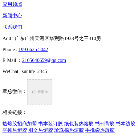
应用领域
新闻中心
联系我们
Add : 广东广州天河区华观路1933号之三310房
Phone :
199 6625 5042
E-Mail ：
2105640659@qq.com
WeChat : sunlife12345
覃总微信：
QR 待添加
相关链接：
热熔胶招商加盟
书本装订胶
纸包装热熔胶
书刊背胶
书本边胶
平摊热熔胶
图文热熔胶
珍珠棉热熔胶
手挽袋热熔胶