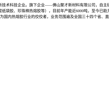
新技术科技企业。旗下企业——佛山聚才新材料有限公司，自主研
纸袋胶、珍珠棉热熔胶等），目前年产能近6000吨，至今已助
成为国内热熔胶行业的佼佼者，业务范围遍及全国三十四个省、