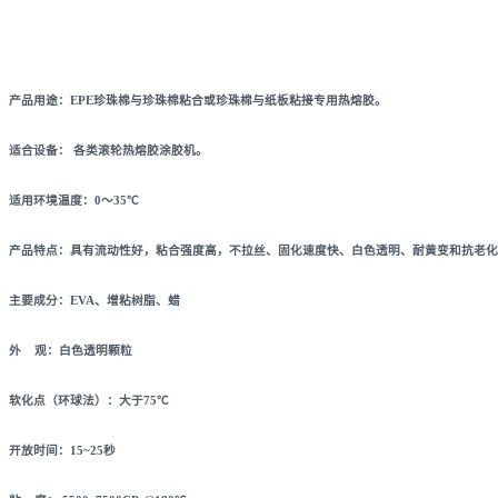
产品用途：EPE珍珠棉与珍珠棉粘合或珍珠棉与纸板粘接专用热熔胶。
适合设备： 各类滚轮热熔胶涂胶机。
适用环境温度：0～35℃
产品特点：具有流动性好，粘合强度高，不拉丝、固化速度快、白色透明、耐黄变和抗老化
主要成分：EVA、增粘树脂、蜡
外 观：白色透明颗粒
软化点（环球法）：大于75℃
开放时间：15~25秒