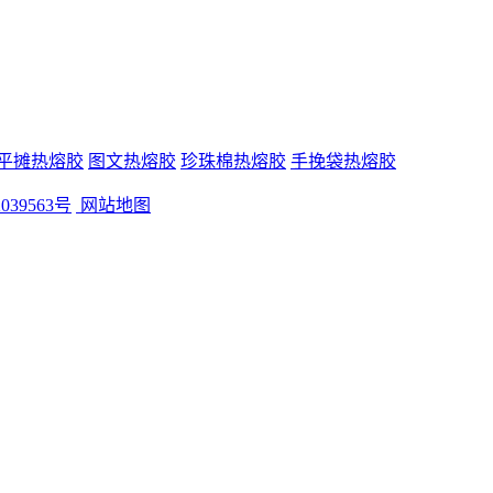
平摊热熔胶
图文热熔胶
珍珠棉热熔胶
手挽袋热熔胶
039563号
网站地图