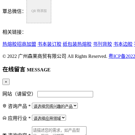
覃总微信：
QR 待添加
相关链接：
热熔胶招商加盟
书本装订胶
纸包装热熔胶
书刊背胶
书本边胶
© 2022 广州森莱商贸有限公司 All Rights Reserved.
粤ICP备2022
在线留言
MESSAGE
×
抖
网站（请留空）
抖音号
咨询产品
*
微
应用行业
*
官方微信
电