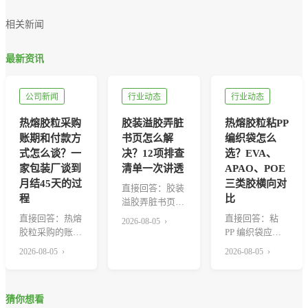
相关新闻
最新资讯
公司新闻
行业动态
行业动态
热熔胶粒采购
胶装溢胶弄脏
热熔胶粒粘PP
账期和付款方
书页怎么解
编织袋怎么
式怎么谈？一
决？12项排查
选？EVA、
家包装厂谈到
清单一次讲透
APAO、POE
月结45天的过
三类胶横向对
直接回答：胶装
程
比
溢胶弄脏书页，
本质上是"胶
直接回答：热熔
直接回答：粘
2026-08-05 ›
量、温度、压
胶粒采购的账期
PP 编织袋应优
力、节拍...
能不能谈下来，
先选 APAO 或
2026-08-05 ›
2026-08-05 ›
取决于三件事
POE 基...
——年...
猜你想看