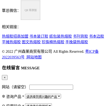
覃总微信：
QR 待添加
相关链接：
热熔胶招商加盟
书本装订胶
纸包装热熔胶
书刊背胶
书本边胶
平摊热熔胶
图文热熔胶
珍珠棉热熔胶
手挽袋热熔胶
© 2022 广州森莱商贸有限公司 All Rights Reserved.
粤ICP备
2022039563号
网站地图
在线留言
MESSAGE
×
网站（请留空）
咨询产品
*