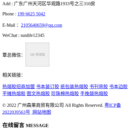
Add : 广东广州天河区华观路1933号之三310房
Phone :
199 6625 5042
E-Mail ：
2105640659@qq.com
WeChat : sunlife12345
覃总微信：
QR 待添加
相关链接：
热熔胶招商加盟
书本装订胶
纸包装热熔胶
书刊背胶
书本边胶
平摊热熔胶
图文热熔胶
珍珠棉热熔胶
手挽袋热熔胶
© 2022 广州森莱商贸有限公司 All Rights Reserved.
粤ICP备
2022039563号
网站地图
在线留言
MESSAGE