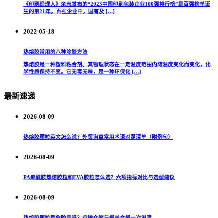
《印刷经理人》杂志发布的“2023中国印刷包装企业100强排行榜”是百强榜单诞
生的第21年。百强企业中，国有及 […]
2022-05-18
热熔胶常用的八种涂胶方法
热熔胶是一种塑料粘合剂。其物理状态在一定温度范围内随温度变化而变化，化
学性质保持不变。它无毒无味，是一种环保化 […]
最新速递
2026-08-09
热熔胶颗粒英文怎么说？外贸询盘常用术语对照清单（附例句）
2026-08-09
PA聚酰胺热熔胶粒和EVA胶粒怎么选？六项指标对比与选型建议
2026-08-09
热熔胶颗粒是危险品吗？运输仓储与报关合规一次说清