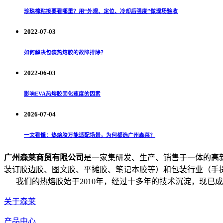
珍珠棉粘接要看哪里？用“外观、定位、冷却后强度”做现场验收
2022-07-03
如何解决包装热熔胶的故障排除？
2022-06-03
影响EVA热熔胶固化速度的因素
2026-07-04
一文看懂：热熔胶万能适配场景，为何都选广州森莱？
广州森莱商贸有限公司
是一家集研发、生产、销售于一体的高
装订胶边胶、图文胶、平摊胶、笔记本胶等）和包装行业（手提
我们的热熔胶始于2010年，经过十多年的技术沉淀，现已
关于森莱
产品中心