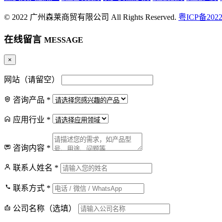
© 2022 广州森莱商贸有限公司 All Rights Reserved.
粤ICP备2022
在线留言
MESSAGE
×
抖
网站（请留空）
抖音号
咨询产品
*
微
应用行业
*
官方微信
电
咨询内容
*
客服电话
联系人姓名
*
联系方式
*
在线留言
公司名称（选填）