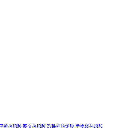
平摊热熔胶
图文热熔胶
珍珠棉热熔胶
手挽袋热熔胶