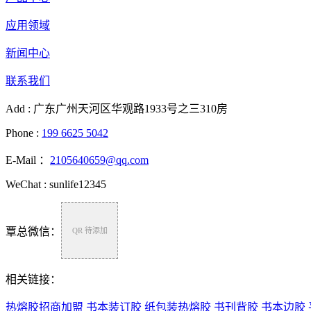
应用领域
新闻中心
联系我们
Add : 广东广州天河区华观路1933号之三310房
Phone :
199 6625 5042
E-Mail ：
2105640659@qq.com
WeChat : sunlife12345
覃总微信：
QR 待添加
相关链接：
热熔胶招商加盟
书本装订胶
纸包装热熔胶
书刊背胶
书本边胶