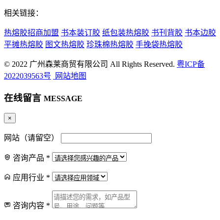
相关链接：
热熔胶招商加盟
书本装订胶
纸包装热熔胶
书刊背胶
书本边胶
平摊热熔胶
图文热熔胶
珍珠棉热熔胶
手挽袋热熔胶
© 2022 广州森莱商贸有限公司 All Rights Reserved.
粤ICP备
2022039563号
网站地图
在线留言
MESSAGE
×
网站（请留空）
咨询产品
*
应用行业
*
咨询内容
*