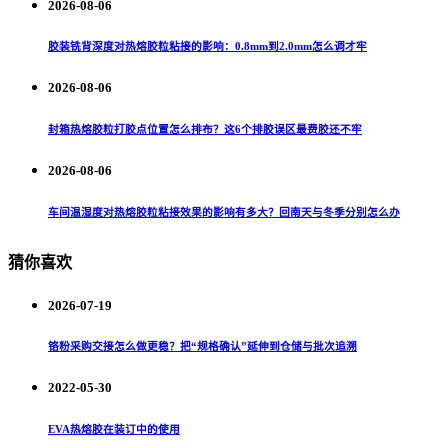
2026-08-06
胶装铣背深度对热熔胶粒粘接的影响：0.8mm到2.0mm怎么调才牢
2026-08-06
封箱热熔胶粒打胶点位置怎么排布？这6个排胶误区最费胶还不牢
2026-08-06
车间温湿度对热熔胶粒粘接效果的影响有多大？回南天与冬季分别怎么办
猜你喜欢
2026-07-19
铬粉采购交接怎么做更稳？把“规格确认”延伸到仓储与批次追溯
2022-05-30
EVA热熔胶在装订中的使用