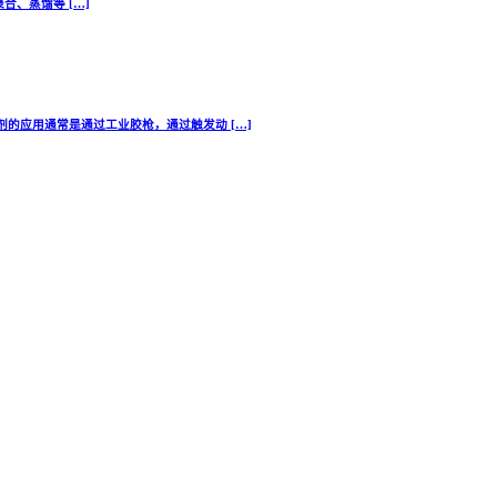
聚合、蒸馏等 […]
的应用通常是通过工业胶枪，通过触发动 […]