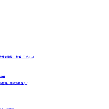
指标： 松香 ① 名 […]
用详解
料材料，亦称为聚合 […]