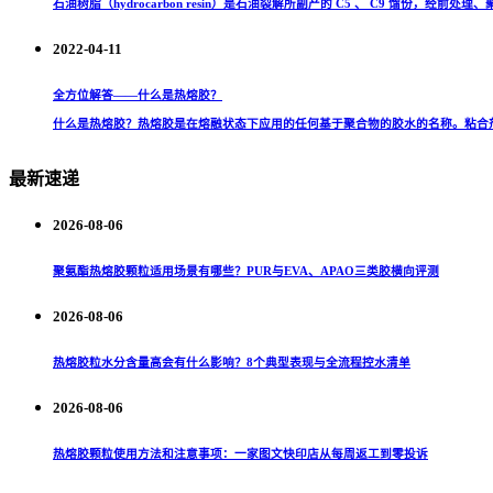
石油树脂（hydrocarbon resin）是石油裂解所副产的 C5 、 C9 馏份，经前处理、
2022-04-11
全方位解答——什么是热熔胶？
什么是热熔胶？热熔胶是在熔融状态下应用的任何基于聚合物的胶水的名称。粘合剂
最新速递
2026-08-06
聚氨酯热熔胶颗粒适用场景有哪些？PUR与EVA、APAO三类胶横向评测
2026-08-06
热熔胶粒水分含量高会有什么影响？8个典型表现与全流程控水清单
2026-08-06
热熔胶颗粒使用方法和注意事项：一家图文快印店从每周返工到零投诉