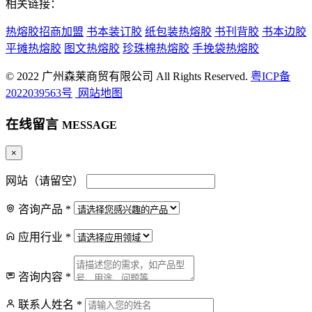
相关链接：
热熔胶招商加盟
书本装订胶
纸包装热熔胶
书刊背胶
书本边胶
平摊热熔胶
图文热熔胶
珍珠棉热熔胶
手挽袋热熔胶
© 2022 广州森莱商贸有限公司 All Rights Reserved.
粤ICP备
2022039563号
网站地图
在线留言
MESSAGE
×
网站（请留空）
咨询产品
*
应用行业
*
咨询内容
*
联系人姓名
*