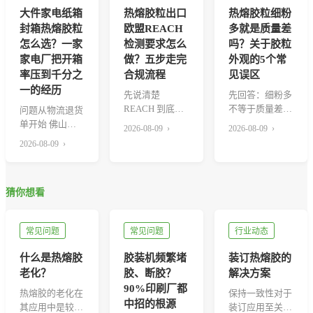
大件家电纸箱
热熔胶粒出口
热熔胶粒细粉
封箱热熔胶粒
欧盟REACH
多就是质量差
怎么选？一家
检测要求怎么
吗？关于胶粒
家电厂把开箱
做？五步走完
外观的5个常
率压到千分之
合规流程
见误区
一的经历
先说清楚
先回答：细粉多
REACH 到底管
不等于质量差，
问题从物流退货
什么 REACH 是
但值得追问一句
单开始 佛山一
2026-08-09 ›
2026-08-09 ›
欧盟的化学品...
热熔胶粒袋底有
家做取暖器和小
2026-08-09 ›
少...
型冷柜的家电
厂，去...
猜你想看
常见问题
常见问题
行业动态
什么是热熔胶
胶装机频繁堵
装订热熔胶的
老化？
胶、断胶？
解决方案
90%印刷厂都
热熔胶的老化在
保持一致性对于
中招的根源
其应用中是较为
装订应用至关重