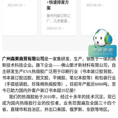
+快速排查方
常见的。这种现
要 - 管理...
2022-05-23 ›
2022-06-20 ›
案
象主要是胶水加
热时...
做书刊装订的工
厂，几乎都遇到
过这种糟心问
2026-07-12 ›
题：生产线跑着
跑着，...
广州森莱商贸有限公司
是一家集研发、生产、销售于一体的高
新技术科技企业。旗下企业——佛山聚才新材料有限公司，自
主研发生产EVA热熔胶广泛用于印刷行业（书本装订胶背胶、
书本装订胶边胶、图文胶、平摊胶、笔记本胶等）和包装行业
（手提纸袋胶、珍珠棉热熔胶等），目前年产能近6000吨，至
今已助力国内外客户装订书本超35亿册！
我们的热熔胶始于2010年，经过十多年的技术沉淀，现已
成为国内热熔胶行业的佼佼者，业务范围遍及全国三十四个
省、直辖市和自治区，并出口美国、俄罗斯、东欧等地区。