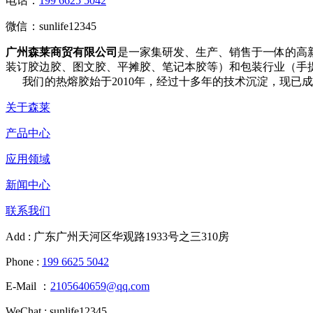
电话：
199 6625 5042
微信：
sunlife12345
广州森莱商贸有限公司
是一家集研发、生产、销售于一体的高
装订胶边胶、图文胶、平摊胶、笔记本胶等）和包装行业（手提
我们的热熔胶始于2010年，经过十多年的技术沉淀，现已
关于森莱
产品中心
应用领域
新闻中心
联系我们
Add : 广东广州天河区华观路1933号之三310房
Phone :
199 6625 5042
E-Mail ：
2105640659@qq.com
WeChat : sunlife12345