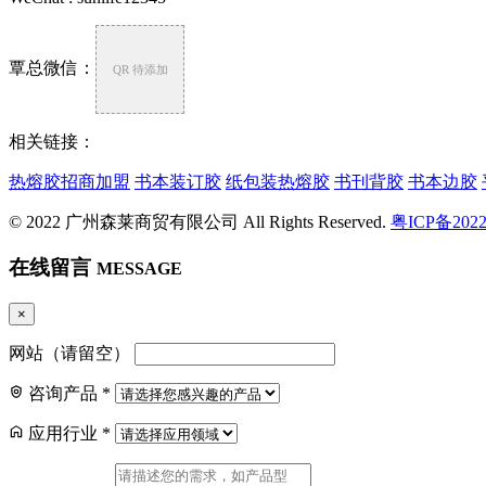
覃总微信：
QR 待添加
相关链接：
热熔胶招商加盟
书本装订胶
纸包装热熔胶
书刊背胶
书本边胶
© 2022 广州森莱商贸有限公司 All Rights Reserved.
粤ICP备2022
在线留言
MESSAGE
抖
×
抖音号
网站（请留空）
微
咨询产品
*
官方微信
应用行业
*
电