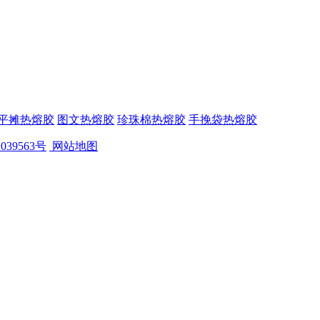
平摊热熔胶
图文热熔胶
珍珠棉热熔胶
手挽袋热熔胶
039563号
网站地图