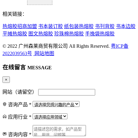
相关链接：
热熔胶招商加盟
书本装订胶
纸包装热熔胶
书刊背胶
书本边胶
平摊热熔胶
图文热熔胶
珍珠棉热熔胶
手挽袋热熔胶
© 2022 广州森莱商贸有限公司 All Rights Reserved.
粤ICP备
2022039563号
网站地图
在线留言
MESSAGE
×
网站（请留空）
咨询产品
*
应用行业
*
咨询内容
*