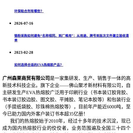
环保粘合剂有哪些？
2026-07-16
铬粉采购如何避免“名称相同、到厂难用”：从用途、牌号到批次文件建立验收清
单
2023-02-28
如何选择合适的EVA热熔胶产品？
广州森莱商贸有限公司
是一家集研发、生产、销售于一体的高
新技术科技企业。旗下企业——佛山聚才新材料有限公司，自
主研发生产EVA热熔胶广泛用于印刷行业（书本装订胶背胶、
书本装订胶边胶、图文胶、平摊胶、笔记本胶等）和包装行业
（手提纸袋胶、珍珠棉热熔胶等），目前年产能近6000吨，至
今已助力国内外客户装订书本超35亿册！
我们的热熔胶始于2010年，经过十多年的技术沉淀，现已
成为国内热熔胶行业的佼佼者，业务范围遍及全国三十四个