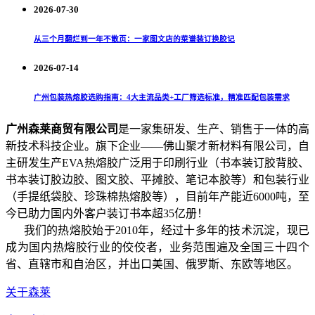
2026-07-30
从三个月翻烂到一年不散页：一家图文店的菜谱装订换胶记
2026-07-14
广州包装热熔胶选购指南：4大主流品类+工厂筛选标准，精准匹配包装需求
广州森莱商贸有限公司
是一家集研发、生产、销售于一体的高
新技术科技企业。旗下企业——佛山聚才新材料有限公司，自
主研发生产EVA热熔胶广泛用于印刷行业（书本装订胶背胶、
书本装订胶边胶、图文胶、平摊胶、笔记本胶等）和包装行业
（手提纸袋胶、珍珠棉热熔胶等），目前年产能近6000吨，至
今已助力国内外客户装订书本超35亿册！
我们的热熔胶始于2010年，经过十多年的技术沉淀，现已
成为国内热熔胶行业的佼佼者，业务范围遍及全国三十四个
省、直辖市和自治区，并出口美国、俄罗斯、东欧等地区。
关于森莱