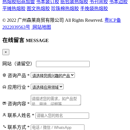
热熔胶招商加盟
书本装订胶
纸包装热熔胶
书刊背胶
书本边胶
平摊热熔胶
图文热熔胶
珍珠棉热熔胶
手挽袋热熔胶
© 2022 广州森莱商贸有限公司 All Rights Reserved.
粤ICP备
2022039563号
网站地图
在线留言
MESSAGE
×
网站（请留空）
咨询产品
*
应用行业
*
咨询内容
*
联系人姓名
*
联系方式
*