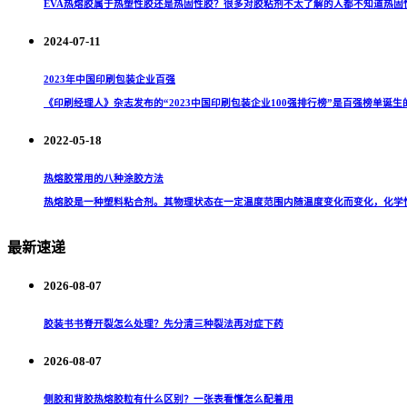
EVA热熔胶属于热塑性胶还是热固性胶？很多对胶粘剂不太了解的人都不知道热固性
2024-07-11
2023年中国印刷包装企业百强
《印刷经理人》杂志发布的“2023中国印刷包装企业100强排行榜”是百强榜单诞生的
2022-05-18
热熔胶常用的八种涂胶方法
热熔胶是一种塑料粘合剂。其物理状态在一定温度范围内随温度变化而变化，化学性
最新速递
2026-08-07
胶装书书脊开裂怎么处理？先分清三种裂法再对症下药
2026-08-07
侧胶和背胶热熔胶粒有什么区别？一张表看懂怎么配着用