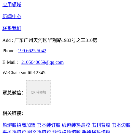
应用领域
新闻中心
联系我们
Add : 广东广州天河区华观路1933号之三310房
Phone :
199 6625 5042
E-Mail ：
2105640659@qq.com
WeChat : sunlife12345
覃总微信：
QR 待添加
相关链接：
热熔胶招商加盟
书本装订胶
纸包装热熔胶
书刊背胶
书本边胶
平摊热熔胶
图文热熔胶
珍珠棉热熔胶
手挽袋热熔胶