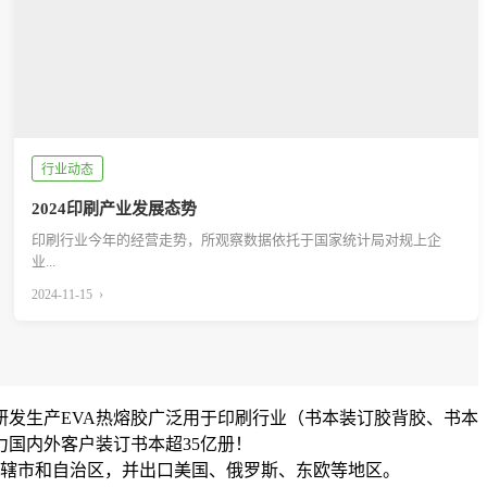
行业动态
2024印刷产业发展态势
印刷行业今年的经营走势，所观察数据依托于国家统计局对规上企
业...
2024-11-15 ›
发生产EVA热熔胶广泛用于印刷行业（书本装订胶背胶、书本
力国内外客户装订书本超35亿册！
直辖市和自治区，并出口美国、俄罗斯、东欧等地区。