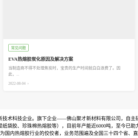
常见问题
EVA热熔胶炭化原因及解决方案
当制造商不得不处理焦炭时，宝贵的生产时间就白白浪费了。因
此，...
2022-08-04 ›
新技术科技企业。旗下企业——佛山聚才新材料有限公司，自主研
纸袋胶、珍珠棉热熔胶等），目前年产能近6000吨，至今已助
成为国内热熔胶行业的佼佼者，业务范围遍及全国三十四个省、