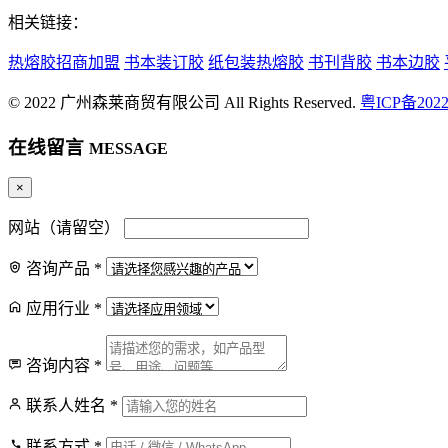
相关链接：
热熔胶招商加盟
书本装订胶
纸包装热熔胶
书刊背胶
书本边胶
© 2022 广州森莱商贸有限公司 All Rights Reserved.
粤ICP备2022
在线留言
MESSAGE
×
抖
网站（请留空）
抖音号
咨询产品
*
微
应用行业
*
官方微信
电
咨询内容
*
客服电话
联系人姓名
*
联系方式
*