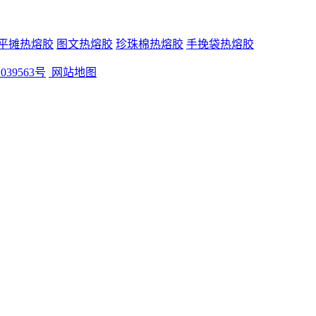
平摊热熔胶
图文热熔胶
珍珠棉热熔胶
手挽袋热熔胶
039563号
网站地图