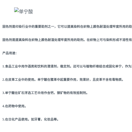
固色剂是印染行业中的重要助剂之一，它可以提高染料在织物上颜色耐湿处理牢度所用的助
固色剂是提高染料在织物上颜色耐湿处理牢度所用的助剂。在织物上可与染料形成不溶性有
产品用途：
1.食品工业中用作酒类和饮料的澄清剂，稳定剂。还可以与植物纤维结合成固化单宁，作
2.在皮革工业中的使用。单宁酸在鞣革中起重要作用，效果好，且皮革不含有毒物质。
3.单宁酸在矿石浮选工艺中用作含钙，镁矿物的有效抵制剂。
4.在药物中使用。
5.在日化产品使用。如牙膏，化妆品等。