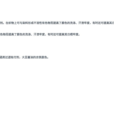
剂。在织物上可与染料形成不溶性有色物而提高了颜色的洗涤、汗渍牢度，有时还可提高其
色物而提高了颜色的洗涤、汗渍牢度，有时还可提高其日晒牢度。
为酒类过滤吸付剂，大豆酱油的去铁脱色。