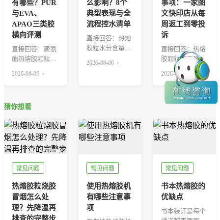
有哪些？PUR
么影响？8个
事项：一家图
与EVA、
典型表现与全
文快印店从每
APAO三类胶
流程控水清单
周返工到零投
横向评测
诉
直接回答：热熔
胶粒水分含量偏
直接回答：聚氨
直接回答：热熔
高，最直接的后
酯热熔胶颗粒
胶颗粒的正确用
2026-08-06 ›
果是熔胶时产生
（PUR）最适合
法可以浓缩成六
2026-08-06 ›
2026-08-06 ›
气泡...
三类场景——高
步——按活件选
档精...
型号...
猜你想看
常见问题
常见问题
常见问题
热熔胶粒烧胶
使用热熔胶机
书本热熔胶的
冒烟怎么处
有哪些注意事
优缺点
理？先降温再
项
书本装订是每个
排查的完整步