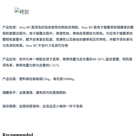
产品性质：Seta RC是深色的低收敛性的荆树皮栲胶。Seta RC使用于植鞣革和铬鞣革的鞣
制和复鞣过程中。用子植鞣过程中，渗透性快，得到皮革颜色为棕色。可应用于植鞣革的
鞣制和复鞣中，赋予皮革紧实粒面，饱满性以及绝佳的磨革和压花特性，并赋予深色革均
匀色泽的效果。Seta RC不含PCP及其衍生物
产品应用：如作为单一栲胶应用于底革，推荐用量为皮灰重的40-50%;蓝皮复鞣，特别是
深色革，推荐用量为削匀皮重的5-25%.
产品包装：塑料袋包装每袋25kg，每托板1000kg.
储藏条件：远离潮湿，避免阳光的直接照射.
保存期限：如保持原保持，此货品至少维持一年不变质.
Recommended .