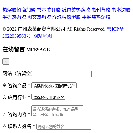
热熔胶招商加盟
书本装订胶
纸包装热熔胶
书刊背胶
书本边胶
平摊热熔胶
图文热熔胶
珍珠棉热熔胶
手挽袋热熔胶
© 2022 广州森莱商贸有限公司 All Rights Reserved.
粤ICP备
2022039563号
网站地图
在线留言
MESSAGE
×
网站（请留空）
咨询产品
*
应用行业
*
咨询内容
*
联系人姓名
*