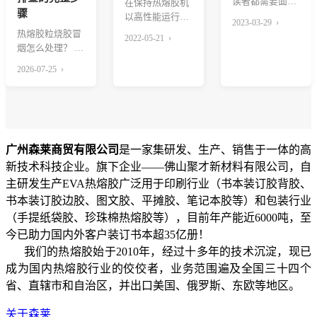
读者都需要面对
在保持热熔胶机
骤
的问题，而热熔
以高性能运行
2023-03-29 ›
胶是现在广泛使
时，你可以采取
热熔胶粒烧胶冒
2022-05-21 ›
用的...
许多措施来减少
烟怎么处理？ 先
停机时...
给处置顺序：立
2026-07-25 ›
即把胶锅温度下
调...
广州森莱商贸有限公司
是一家集研发、生产、销售于一体的高
新技术科技企业。旗下企业——佛山聚才新材料有限公司，自
主研发生产EVA热熔胶广泛用于印刷行业（书本装订胶背胶、
书本装订胶边胶、图文胶、平摊胶、笔记本胶等）和包装行业
（手提纸袋胶、珍珠棉热熔胶等），目前年产能近6000吨，至
今已助力国内外客户装订书本超35亿册！
我们的热熔胶始于2010年，经过十多年的技术沉淀，现已
成为国内热熔胶行业的佼佼者，业务范围遍及全国三十四个
省、直辖市和自治区，并出口美国、俄罗斯、东欧等地区。
关于森莱