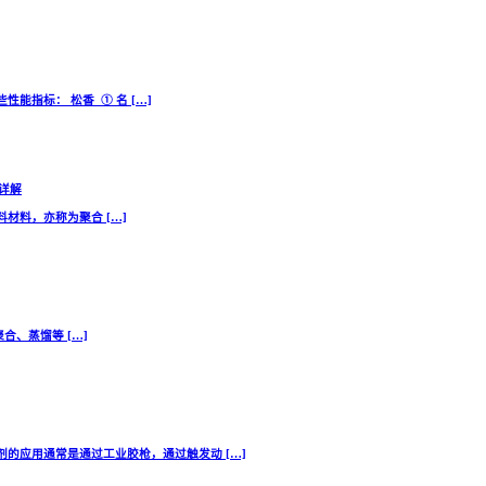
指标： 松香 ① 名 […]
用详解
料材料，亦称为聚合 […]
聚合、蒸馏等 […]
的应用通常是通过工业胶枪，通过触发动 […]