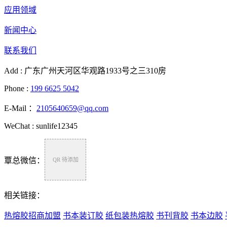
应用领域
新闻中心
联系我们
Add : 广东广州天河区华观路1933号之三310房
Phone :
199 6625 5042
E-Mail ：
2105640659@qq.com
WeChat : sunlife12345
覃总微信：
QR 待添加
相关链接：
热熔胶招商加盟
书本装订胶
纸包装热熔胶
书刊背胶
书本边胶