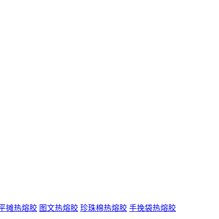
平摊热熔胶
图文热熔胶
珍珠棉热熔胶
手挽袋热熔胶